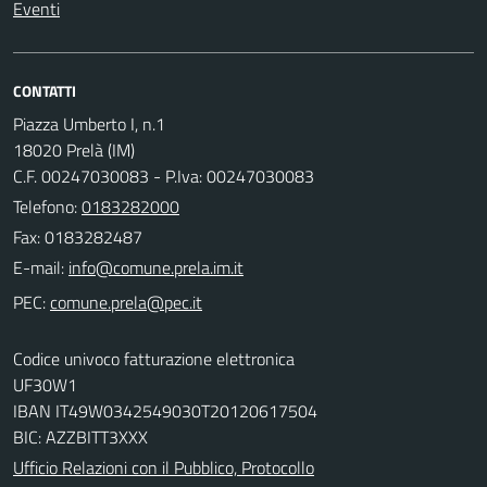
Eventi
CONTATTI
Piazza Umberto I, n.1
18020 Prelà (IM)
C.F. 00247030083 - P.Iva: 00247030083
Telefono:
0183282000
Fax: 0183282487
E-mail:
PEC:
Codice univoco fatturazione elettronica
UF30W1
IBAN IT49W0342549030T20120617504
BIC: AZZBITT3XXX
Ufficio Relazioni con il Pubblico, Protocollo